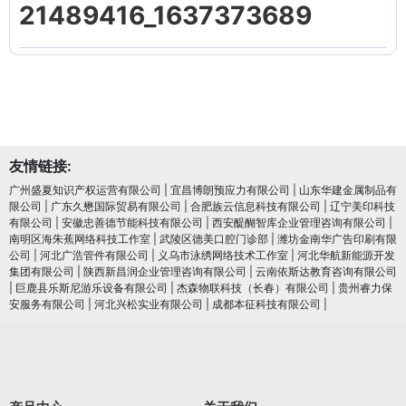
21489416_1637373689
友情链接:
广州盛夏知识产权运营有限公司
|
宜昌博朗预应力有限公司
|
山东华建金属制品有
限公司
|
广东久懋国际贸易有限公司
|
合肥族云信息科技有限公司
|
辽宁美印科技
有限公司
|
安徽忠善德节能科技有限公司
|
西安醍醐智库企业管理咨询有限公司
|
南明区海朱蕉网络科技工作室
|
武陵区德美口腔门诊部
|
潍坊金南华广告印刷有限
公司
|
河北广浩管件有限公司
|
义乌市泳绣网络技术工作室
|
河北华航新能源开发
集团有限公司
|
陕西新昌润企业管理咨询有限公司
|
云南依斯达教育咨询有限公司
|
巨鹿县乐斯尼游乐设备有限公司
|
杰森物联科技（长春）有限公司
|
贵州睿力保
安服务有限公司
|
河北兴松实业有限公司
|
成都本征科技有限公司
|