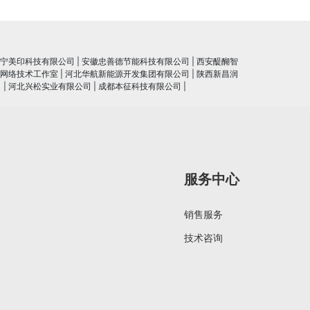
宁美印科技有限公司
|
安徽忠善德节能科技有限公司
|
西安醍醐智
网络技术工作室
|
河北华航新能源开发集团有限公司
|
陕西新昌润
司
|
河北兴松实业有限公司
|
成都本征科技有限公司
|
服务中心
销售服务
技术咨询