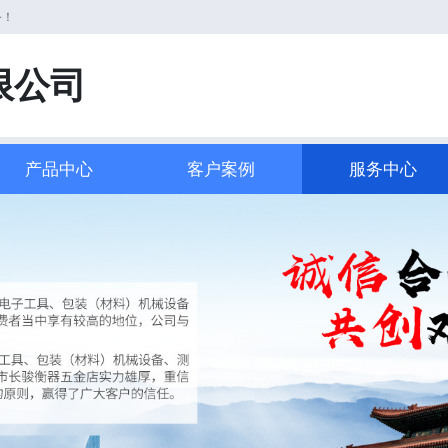
务！
限公司
产品中心
客户案例
服务中心