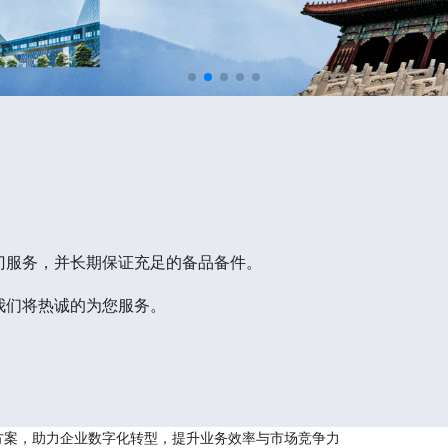
门服务，并长期保证充足的备品备件。
我们将热诚的为您服务。
方案，助力企业数字化转型，提升业务效率与市场竞争力