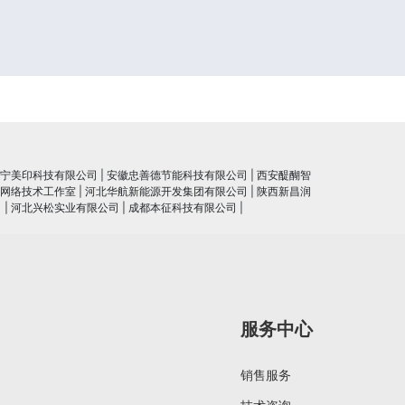
宁美印科技有限公司
|
安徽忠善德节能科技有限公司
|
西安醍醐智
网络技术工作室
|
河北华航新能源开发集团有限公司
|
陕西新昌润
司
|
河北兴松实业有限公司
|
成都本征科技有限公司
|
服务中心
销售服务