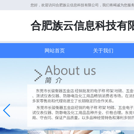
您好，欢迎访问合肥族云信息科技有限公司，我们将竭诚为您服
合肥族云信息科技有
网站首页
关于我们