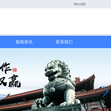
网站地图
新闻资讯
联系我们