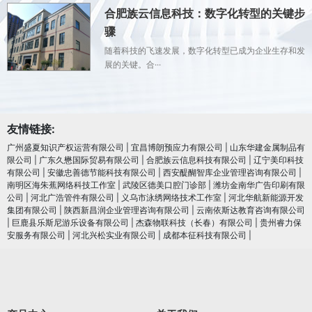
合肥族云信息科技：数字化转型的关键步
骤
随着科技的飞速发展，数字化转型已成为企业生存和发
展的关键。合···
友情链接:
广州盛夏知识产权运营有限公司
|
宜昌博朗预应力有限公司
|
山东华建金属制品有
限公司
|
广东久懋国际贸易有限公司
|
合肥族云信息科技有限公司
|
辽宁美印科技
有限公司
|
安徽忠善德节能科技有限公司
|
西安醍醐智库企业管理咨询有限公司
|
南明区海朱蕉网络科技工作室
|
武陵区德美口腔门诊部
|
潍坊金南华广告印刷有限
公司
|
河北广浩管件有限公司
|
义乌市泳绣网络技术工作室
|
河北华航新能源开发
集团有限公司
|
陕西新昌润企业管理咨询有限公司
|
云南依斯达教育咨询有限公司
|
巨鹿县乐斯尼游乐设备有限公司
|
杰森物联科技（长春）有限公司
|
贵州睿力保
安服务有限公司
|
河北兴松实业有限公司
|
成都本征科技有限公司
|