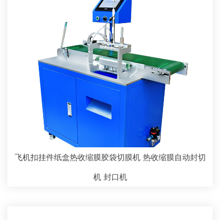
飞机扣挂件纸盒热收缩膜胶袋切膜机 热收缩膜自动封切
机 封口机