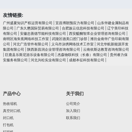
友情链接:
广州盛夏知识产权运营有限公司
|
宜昌博朗预应力有限公司
|
山东华建金属制品有
限公司
|
广东久懋国际贸易有限公司
|
合肥族云信息科技有限公司
|
辽宁美印科技
有限公司
|
安徽忠善德节能科技有限公司
|
西安醍醐智库企业管理咨询有限公司
|
南明区海朱蕉网络科技工作室
|
武陵区德美口腔门诊部
|
潍坊金南华广告印刷有限
公司
|
河北广浩管件有限公司
|
义乌市泳绣网络技术工作室
|
河北华航新能源开发
集团有限公司
|
陕西新昌润企业管理咨询有限公司
|
云南依斯达教育咨询有限公司
|
巨鹿县乐斯尼游乐设备有限公司
|
杰森物联科技（长春）有限公司
|
贵州睿力保
安服务有限公司
|
河北兴松实业有限公司
|
成都本征科技有限公司
|
产品中心
关于我们
热收缩机
公司简介
真空封口机
加入我们
封口机
联系我们
打包机
打码机