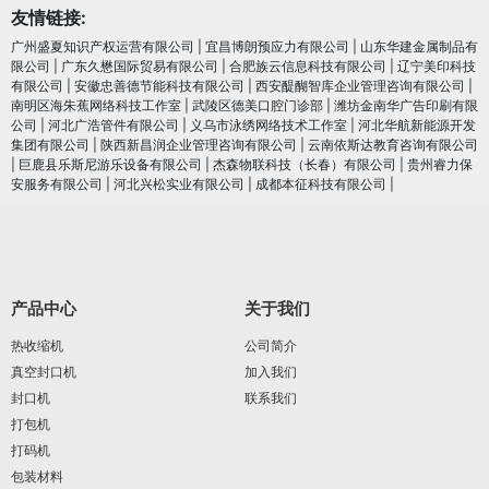
友情链接:
广州盛夏知识产权运营有限公司
|
宜昌博朗预应力有限公司
|
山东华建金属制品有
限公司
|
广东久懋国际贸易有限公司
|
合肥族云信息科技有限公司
|
辽宁美印科技
有限公司
|
安徽忠善德节能科技有限公司
|
西安醍醐智库企业管理咨询有限公司
|
南明区海朱蕉网络科技工作室
|
武陵区德美口腔门诊部
|
潍坊金南华广告印刷有限
公司
|
河北广浩管件有限公司
|
义乌市泳绣网络技术工作室
|
河北华航新能源开发
集团有限公司
|
陕西新昌润企业管理咨询有限公司
|
云南依斯达教育咨询有限公司
|
巨鹿县乐斯尼游乐设备有限公司
|
杰森物联科技（长春）有限公司
|
贵州睿力保
安服务有限公司
|
河北兴松实业有限公司
|
成都本征科技有限公司
|
产品中心
关于我们
热收缩机
公司简介
真空封口机
加入我们
封口机
联系我们
打包机
打码机
包装材料