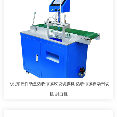
飞机扣挂件纸盒热收缩膜胶袋切膜机 热收缩膜自动封切
机 封口机