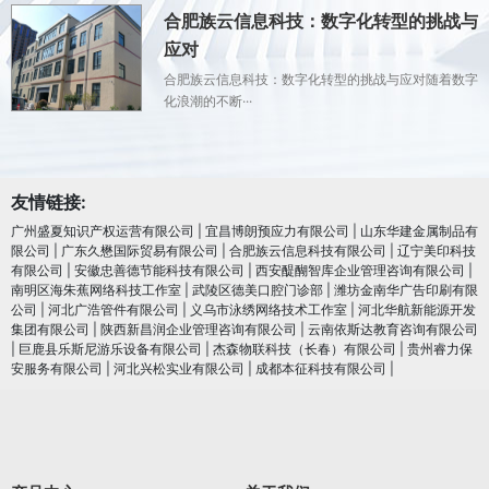
合肥族云信息科技：数字化转型的挑战与
应对
合肥族云信息科技：数字化转型的挑战与应对随着数字
化浪潮的不断···
友情链接:
广州盛夏知识产权运营有限公司
|
宜昌博朗预应力有限公司
|
山东华建金属制品有
限公司
|
广东久懋国际贸易有限公司
|
合肥族云信息科技有限公司
|
辽宁美印科技
有限公司
|
安徽忠善德节能科技有限公司
|
西安醍醐智库企业管理咨询有限公司
|
南明区海朱蕉网络科技工作室
|
武陵区德美口腔门诊部
|
潍坊金南华广告印刷有限
公司
|
河北广浩管件有限公司
|
义乌市泳绣网络技术工作室
|
河北华航新能源开发
集团有限公司
|
陕西新昌润企业管理咨询有限公司
|
云南依斯达教育咨询有限公司
|
巨鹿县乐斯尼游乐设备有限公司
|
杰森物联科技（长春）有限公司
|
贵州睿力保
安服务有限公司
|
河北兴松实业有限公司
|
成都本征科技有限公司
|