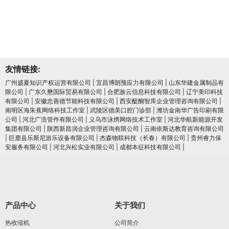
友情链接:
广州盛夏知识产权运营有限公司
|
宜昌博朗预应力有限公司
|
山东华建金属制品有
限公司
|
广东久懋国际贸易有限公司
|
合肥族云信息科技有限公司
|
辽宁美印科技
有限公司
|
安徽忠善德节能科技有限公司
|
西安醍醐智库企业管理咨询有限公司
|
南明区海朱蕉网络科技工作室
|
武陵区德美口腔门诊部
|
潍坊金南华广告印刷有限
公司
|
河北广浩管件有限公司
|
义乌市泳绣网络技术工作室
|
河北华航新能源开发
集团有限公司
|
陕西新昌润企业管理咨询有限公司
|
云南依斯达教育咨询有限公司
|
巨鹿县乐斯尼游乐设备有限公司
|
杰森物联科技（长春）有限公司
|
贵州睿力保
安服务有限公司
|
河北兴松实业有限公司
|
成都本征科技有限公司
|
产品中心
关于我们
热收缩机
公司简介