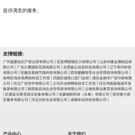
提供满意的服务。
友情链接:
广州盛夏知识产权运营有限公司
|
宜昌博朗预应力有限公司
|
山东华建金属制品有
限公司
|
广东久懋国际贸易有限公司
|
合肥族云信息科技有限公司
|
辽宁美印科技
有限公司
|
安徽忠善德节能科技有限公司
|
西安醍醐智库企业管理咨询有限公司
|
南明区海朱蕉网络科技工作室
|
武陵区德美口腔门诊部
|
潍坊金南华广告印刷有限
公司
|
河北广浩管件有限公司
|
义乌市泳绣网络技术工作室
|
河北华航新能源开发
集团有限公司
|
陕西新昌润企业管理咨询有限公司
|
云南依斯达教育咨询有限公司
|
巨鹿县乐斯尼游乐设备有限公司
|
杰森物联科技（长春）有限公司
|
贵州睿力保
安服务有限公司
|
河北兴松实业有限公司
|
成都本征科技有限公司
|
产品中心
关于我们